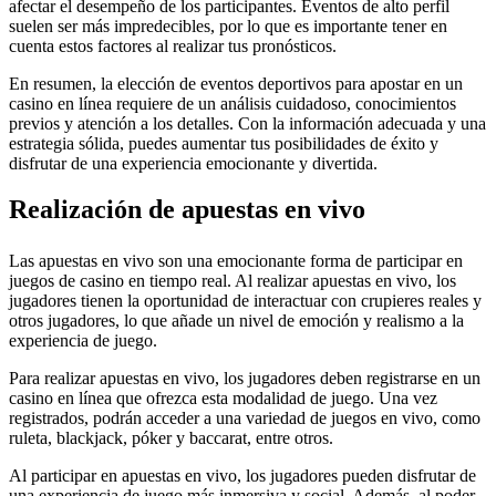
afectar el desempeño de los participantes. Eventos de alto perfil
suelen ser más impredecibles, por lo que es importante tener en
cuenta estos factores al realizar tus pronósticos.
En resumen, la elección de eventos deportivos para apostar en un
casino en línea requiere de un análisis cuidadoso, conocimientos
previos y atención a los detalles. Con la información adecuada y una
estrategia sólida, puedes aumentar tus posibilidades de éxito y
disfrutar de una experiencia emocionante y divertida.
Realización de apuestas en vivo
Las apuestas en vivo son una emocionante forma de participar en
juegos de casino en tiempo real. Al realizar apuestas en vivo, los
jugadores tienen la oportunidad de interactuar con crupieres reales y
otros jugadores, lo que añade un nivel de emoción y realismo a la
experiencia de juego.
Para realizar apuestas en vivo, los jugadores deben registrarse en un
casino en línea que ofrezca esta modalidad de juego. Una vez
registrados, podrán acceder a una variedad de juegos en vivo, como
ruleta, blackjack, póker y baccarat, entre otros.
Al participar en apuestas en vivo, los jugadores pueden disfrutar de
una experiencia de juego más inmersiva y social. Además, al poder