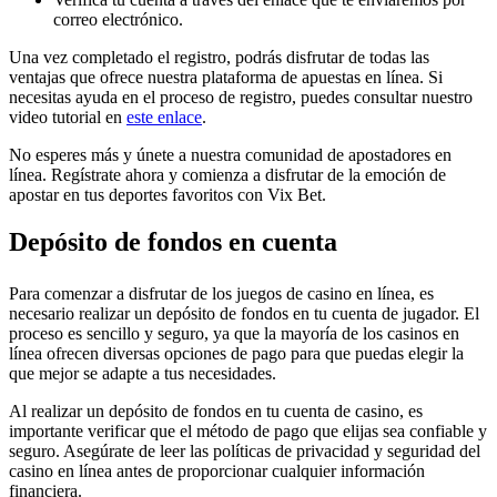
correo electrónico.
Una vez completado el registro, podrás disfrutar de todas las
ventajas que ofrece nuestra plataforma de apuestas en línea. Si
necesitas ayuda en el proceso de registro, puedes consultar nuestro
video tutorial en
este enlace
.
No esperes más y únete a nuestra comunidad de apostadores en
línea. Regístrate ahora y comienza a disfrutar de la emoción de
apostar en tus deportes favoritos con Vix Bet.
Depósito de fondos en cuenta
Para comenzar a disfrutar de los juegos de casino en línea, es
necesario realizar un depósito de fondos en tu cuenta de jugador. El
proceso es sencillo y seguro, ya que la mayoría de los casinos en
línea ofrecen diversas opciones de pago para que puedas elegir la
que mejor se adapte a tus necesidades.
Al realizar un depósito de fondos en tu cuenta de casino, es
importante verificar que el método de pago que elijas sea confiable y
seguro. Asegúrate de leer las políticas de privacidad y seguridad del
casino en línea antes de proporcionar cualquier información
financiera.